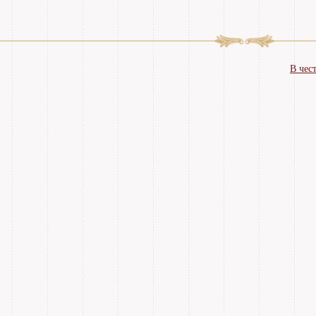
В чес